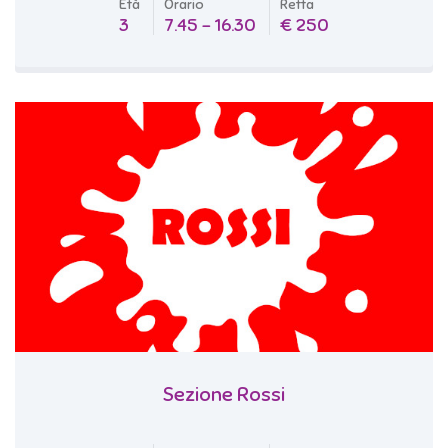
Età
Orario
Retta
3
7.45 - 16.30
€ 250
Sezione Rossi